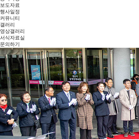
보도자료
행사일정
커뮤니티
갤러리
영상갤러리
서식자료실
문의하기