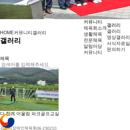
커뮤니티
갤러리
체육회소개
갤러리
커뮤니티
갤러리
HOME
생활체육
영상갤러리
갤러리
전문체육
서식자료실
알림마당
문의하기
커뮤니티
다 함께 어울림 파크골프교실
경산시장애인체육회
06-23
0
210